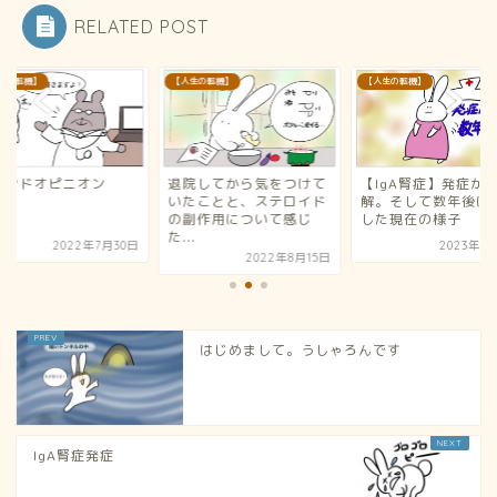
RELATED POST
生の転機】
【人生の転機】
【人生の転機】
カンドオピニオン
退院してから気をつけて
【IgA腎症】発症か
いたことと、ステロイド
解。そして数年後に
の副作用について感じ
した現在の様子
た...
2022年7月30日
2023年4
2022年8月15日
はじめまして。うしゃろんです
IgA腎症発症