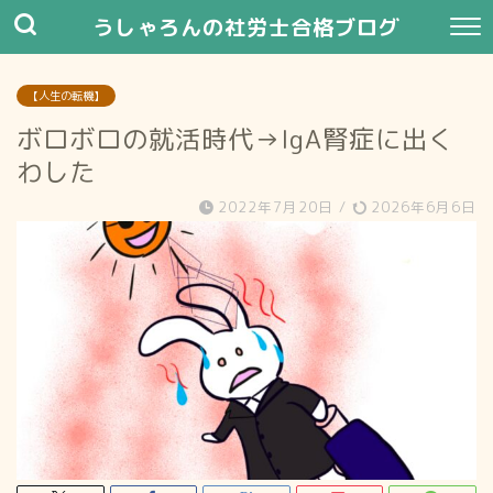
うしゃろんの社労士合格ブログ
【人生の転機】
ボロボロの就活時代→IgA腎症に出く
わした
2022年7月20日
/
2026年6月6日