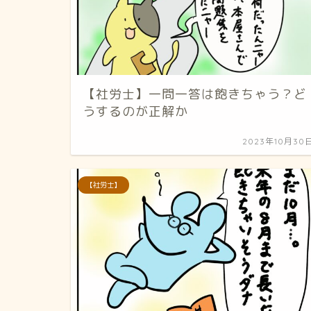
【社労士】一問一答は飽きちゃう？ど
うするのが正解か
2023年10月30
【社労士】