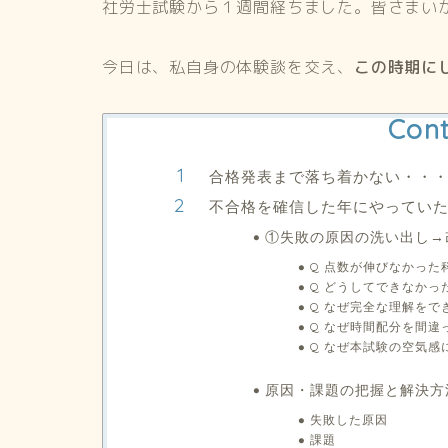
社労士試験から１週間経ちました。皆さまい
今日は、私自身の体験談を交え、
この時期に
Cont
合格発表まで落ち着かない・・
不合格を確信した年にやってい
①失敗の原因の洗い出し→
Q 点数が伸びなかっ
Q どうしてできなかっ
Q なぜ完全な理解をで
Q なぜ時間配分を間違
Q なぜ本試験の空気感
原因・課題の把握と解決方
失敗した原因
課題