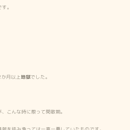
です。
2か月以上
地獄
でした。
が、こんな時に限って閑散期。
情報を読み漁っては一喜一憂していたものです。