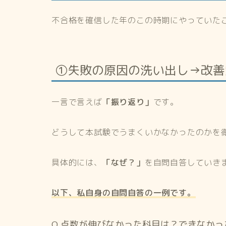
不合格を確信した年のこの時期にやっていた
①失敗の原因の洗い出し→改善
一言で言えば
「振り返り」
です。
どうして本試験でうまくいかなかったのかを
具体的には、
「なぜ？」
を自問自答していき
以下、私自身の自問自答の一例です。
Q 点数が伸びなかった科目は？できなかっ