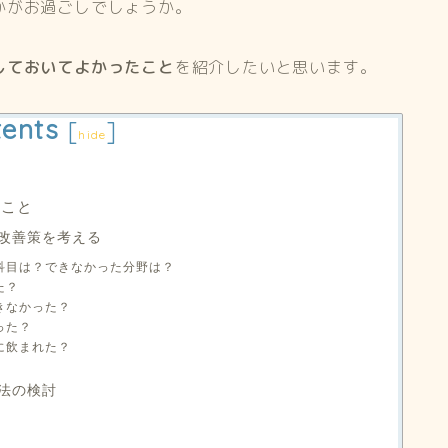
かがお過ごしでしょうか。
しておいてよかったこと
を紹介したいと思います。
ents
[
]
hide
・
たこと
改善策を考える
た科目は？できなかった分野は？
た？
きなかった？
った？
に飲まれた？
法の検討