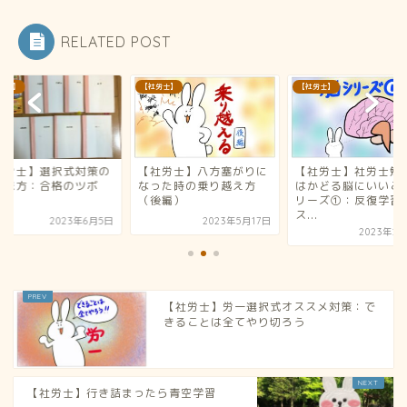
RELATED POST
労士】
【社労士】
【社労士】
社労士】選択式対策の
【社労士】八方塞がりに
【社労士】社労士勉
い味方：合格のツボ
なった時の乗り越え方
はかどる脳にいいこ
（後編）
リーズ①：反復学習
ス...
2023年6月5日
2023年5月17日
2023年2
【社労士】労一選択式オススメ対策：で
きることは全てやり切ろう
【社労士】行き詰まったら青空学習