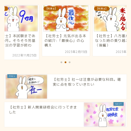
労士】
【社労士】
【社労士】
社労士】本試験まであ
【社労士】元気が出る本
【社労士】八方塞が
９か月。そろそろ労基
の紹介:「最後心」の心
なった時の乗り越え
、労災の学習が終わ
構え
（後編）
.
2023年2月15日
2023年5
2022年11月25日
【社労士】社一は注意が必要な科目。確
実に点を取っていきたい
【社労士】新人開業研修会に行ってきま
した