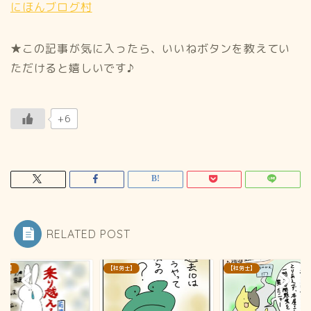
にほんブログ村
★この記事が気に入ったら、いいねボタンを教えてい
ただけると嬉しいです♪
+6
RELATED POST
労士】
【社労士】
【社労士】