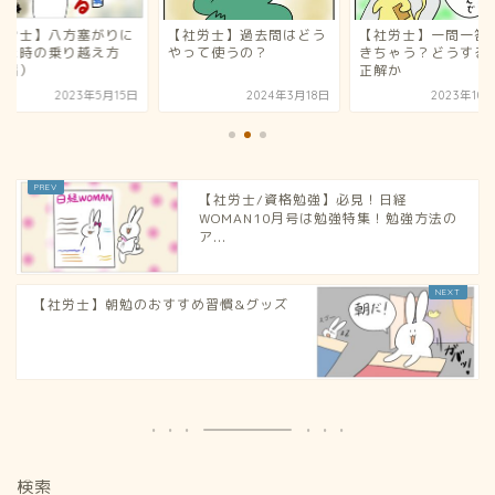
社労士】八方塞がりに
【社労士】過去問はどう
【社労士】一問一答
った時の乗り越え方
やって使うの？
きちゃう？どうする
前編）
正解か
2023年5月15日
2024年3月18日
2023年10
【社労士/資格勉強】必見！日経
WOMAN10月号は勉強特集！勉強方法の
ア...
【社労士】朝勉のおすすめ習慣&グッズ
検索