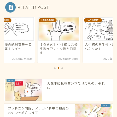
RELATED POST
生の転機】
【資格の勉強】
【人生の転機】
生検後の絶対安静〜こ
【うさお】FP１級に合格
人生初の腎生検（痛
が一番キツイ〜
するまで：FP2級を目指
なかった）
す
2022年7月26日
2023年5月25日
2022年7月
入院中に私を奮い立たせたもの。それ
は・・・
プレドニン開始。ステロイド中の最高の
おやつを紹介します